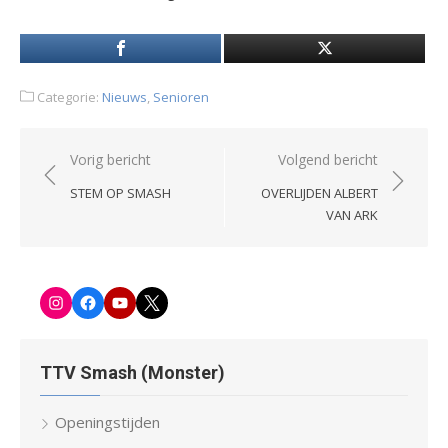
Categorie:
Nieuws
,
Senioren
Bericht
Vorig bericht
Volgend bericht
navigatie
STEM OP SMASH
OVERLIJDEN ALBERT
VAN ARK
Instagram
Facebook-
Youtube
Twitter
pagina
TTV Smash (Monster)
Openingstijden