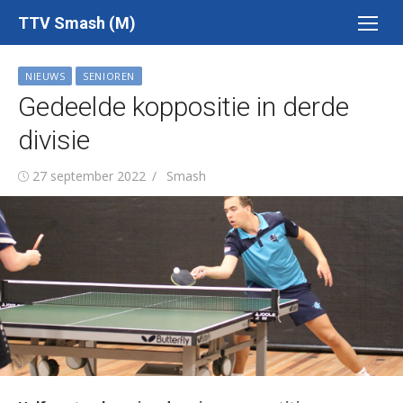
Ga
TTV Smash (M)
naar
de
NIEUWS
SENIOREN
inhoud
Gedeelde koppositie in derde
divisie
Gepubliceerd
Auteur
27 september 2022
Smash
op