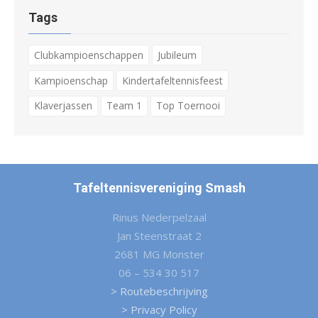
Tags
Clubkampioenschappen
Jubileum
Kampioenschap
Kindertafeltennisfeest
Klaverjassen
Team 1
Top Toernooi
Tafeltennisvereniging Smash
Rinus Nederpelzaal
Jan Steenstraat 2
2681 MG Monster
06 – 534 30 517
> Routebeschrijving
> Privacy Policy