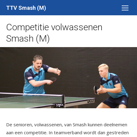
Ga
TTV Smash (M)
naar
de
Competitie volwassenen
inhoud
Smash (M)
De senioren, volwassenen, van Smash kunnen deelnemen
aan een competitie. In teamverband wordt dan gestreden