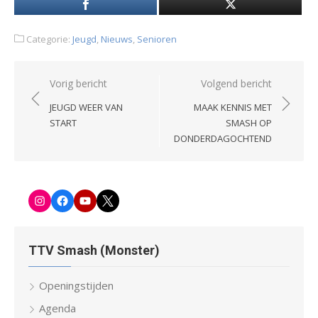
Categorie:
Jeugd
,
Nieuws
,
Senioren
Bericht
Vorig bericht
Volgend bericht
navigatie
JEUGD WEER VAN
MAAK KENNIS MET
START
SMASH OP
DONDERDAGOCHTEND
Instagram
Facebook-
Youtube
Twitter
pagina
TTV Smash (Monster)
Openingstijden
Agenda