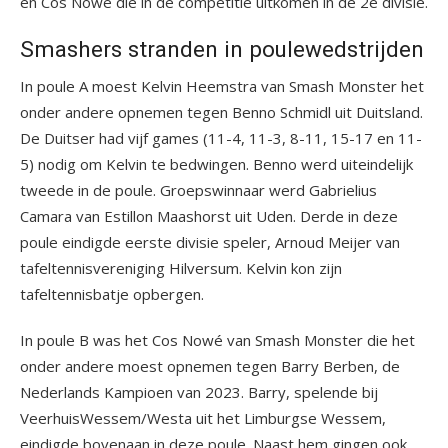
en Cos Nowé die in de competitie uitkomen in de 2
e
divisie.
Smashers stranden in poulewedstrijden
In poule A moest Kelvin Heemstra van Smash Monster het
onder andere opnemen tegen Benno Schmidl uit Duitsland.
De Duitser had vijf games (11-4, 11-3, 8-11, 15-17 en 11-
5) nodig om Kelvin te bedwingen. Benno werd uiteindelijk
tweede in de poule. Groepswinnaar werd Gabrielius
Camara van Estillon Maashorst uit Uden. Derde in deze
poule eindigde eerste divisie speler, Arnoud Meijer van
tafeltennisvereniging Hilversum. Kelvin kon zijn
tafeltennisbatje opbergen.
In poule B was het Cos Nowé van Smash Monster die het
onder andere moest opnemen tegen Barry Berben, de
Nederlands Kampioen van 2023. Barry, spelende bij
VeerhuisWessem/Westa uit het Limburgse Wessem,
eindigde bovenaan in deze poule. Naast hem gingen ook