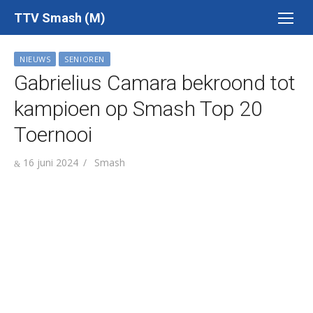
Ga
TTV Smash (M)
naar
de
NIEUWS
SENIOREN
inhoud
Gabrielius Camara bekroond tot
kampioen op Smash Top 20
Toernooi
Gepubliceerd
Auteur
16 juni 2024
Smash
op