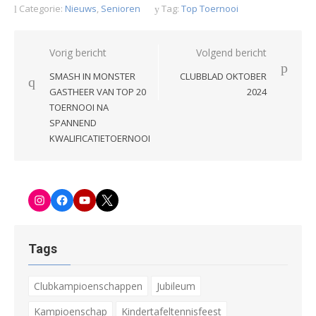
Categorie:
Nieuws
,
Senioren
Tag:
Top Toernooi
Bericht
Vorig bericht
Volgend bericht
navigatie
SMASH IN MONSTER
CLUBBLAD OKTOBER
GASTHEER VAN TOP 20
2024
TOERNOOI NA
SPANNEND
KWALIFICATIETOERNOOI
Instagram
Facebook-
Youtube
Twitter
pagina
Tags
Clubkampioenschappen
Jubileum
Kampioenschap
Kindertafeltennisfeest