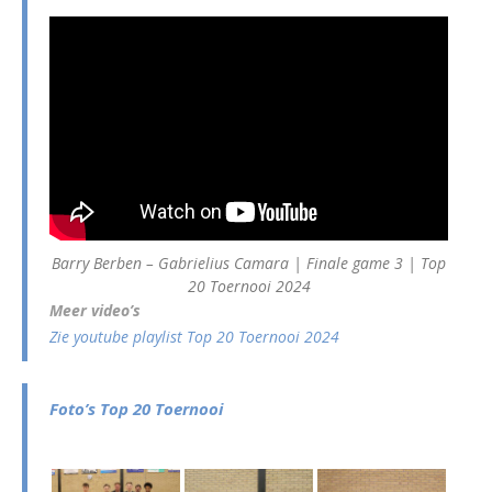
Barry Berben – Gabrielius Camara | Finale game 3 | Top
20 Toernooi 2024
Meer video’s
Zie youtube playlist Top 20 Toernooi 2024
Foto’s Top 20 Toernooi