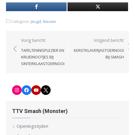
Categorie:
Jeugd
,
Nieuws
Bericht
Vorig bericht
Volgend bericht
navigatie
TAFELTENNISPLEZIER EN
KERSTKLAVERJASTOERNOOI
KRUIDNOOTJES BIJ
BIJ SMASH
SINTERKLAASTOERNOOI
Instagram
Facebook-
Youtube
Twitter
pagina
TTV Smash (Monster)
Openingstijden