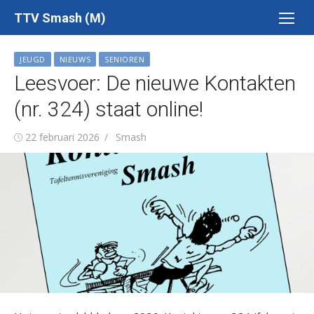
Ga
TTV Smash (M)
naar
de
JEUGD
NIEUWS
SENIOREN
inhoud
Leesvoer: De nieuwe Kontakten
(nr. 324) staat online!
Gepubliceerd
Auteur
22 februari 2026
Smash
op