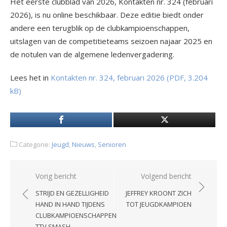
Het eerste clubblad van 2026, Kontakten nr. 324 (februari
2026), is nu online beschikbaar. Deze editie biedt onder
andere een terugblik op de clubkampioenschappen,
uitslagen van de competitieteams seizoen najaar 2025 en
de notulen van de algemene ledenvergadering.
Lees het in
Kontakten nr. 324, februari 2026 (PDF, 3.204
kB)
Categorie:
Jeugd
,
Nieuws
,
Senioren
Bericht
Vorig bericht
Volgend bericht
navigatie
STRIJD EN GEZELLIGHEID
JEFFREY KROONT ZICH
HAND IN HAND TIJDENS
TOT JEUGDKAMPIOEN
CLUBKAMPIOENSCHAPPEN
TTV SMASH