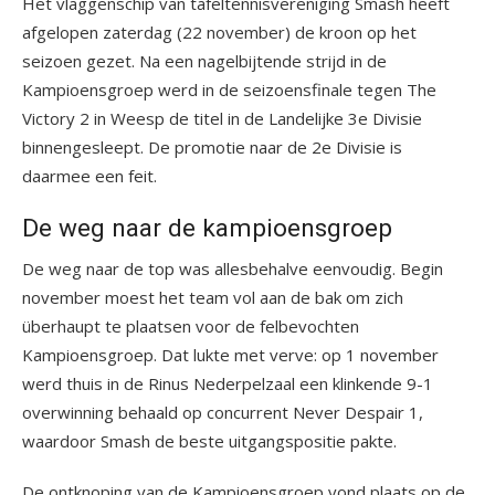
Het vlaggenschip van tafeltennisvereniging Smash heeft
afgelopen zaterdag (22 november) de kroon op het
seizoen gezet. Na een nagelbijtende strijd in de
Kampioensgroep werd in de seizoensfinale tegen The
Victory 2 in Weesp de titel in de Landelijke 3e Divisie
binnengesleept. De promotie naar de 2e Divisie is
daarmee een feit.
De weg naar de kampioensgroep
De weg naar de top was allesbehalve eenvoudig. Begin
november moest het team vol aan de bak om zich
überhaupt te plaatsen voor de felbevochten
Kampioensgroep. Dat lukte met verve: op 1 november
werd thuis in de Rinus Nederpelzaal een klinkende 9-1
overwinning behaald op concurrent Never Despair 1,
waardoor Smash de beste uitgangspositie pakte.
De ontknoping van de Kampioensgroep vond plaats op de