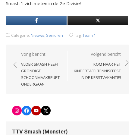
Smash 1 zich meten in de 2e Divisie!
Categorie:
Nieuws
,
Senioren
Tag:
Team 1
Bericht
Vorig bericht
Volgend bericht
navigatie
VLOER SMASH HEEFT
KOM NAAR HET
GRONDIGE
KINDERTAFELTENNISFEEST
SCHOONMAAKBEURT
IN DE KERSTVAKANTIE!
ONDERGAAN
Instagram
Facebook-
Youtube
Twitter
pagina
TTV Smash (Monster)