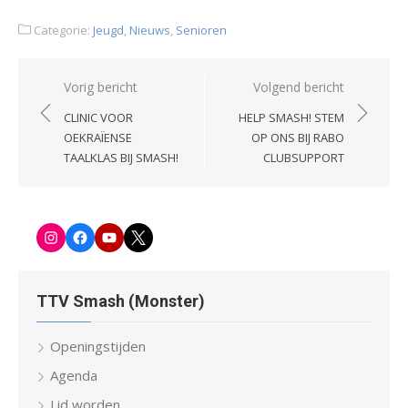
Categorie:
Jeugd
,
Nieuws
,
Senioren
Bericht
Vorig bericht
Volgend bericht
navigatie
CLINIC VOOR
HELP SMASH! STEM
OEKRAÏENSE
OP ONS BIJ RABO
TAALKLAS BIJ SMASH!
CLUBSUPPORT
Instagram
Facebook-
Youtube
Twitter
pagina
TTV Smash (Monster)
Openingstijden
Agenda
Lid worden